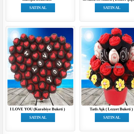
SATIN AL
SATIN AL
I LOVE YOU (Kurabiye Buketi )
Tatlı Aşk ( Lezzet Buketi )
SATIN AL
SATIN AL