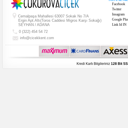
Facebook
Twitter
Insagram
Cemalpaşa Mahallesi 63007 Sokak No 7/A
Google Plu
Ergin Apt.Altı(Toros Caddesi Migros Karşı Sokağı)
SEYHAN / ADANA
Link Id IN
0 (322) 454 54 72
info@cicekkent.com
Kredi Kartı Bilgileriniz
128 Bit SS