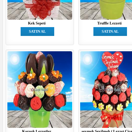
Kek Sepeti
Truffle Lezzeti
SATIN AL
SATIN AL
Karışık Lezzetler
sevmek Sevilmek ( Lezzet Çiçe