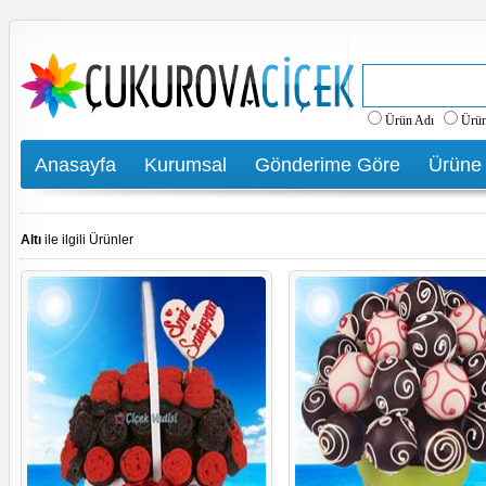
Ürün Adı
Ürü
Anasayfa
Kurumsal
Gönderime Göre
Ürüne
Altı
ile ilgili Ürünler