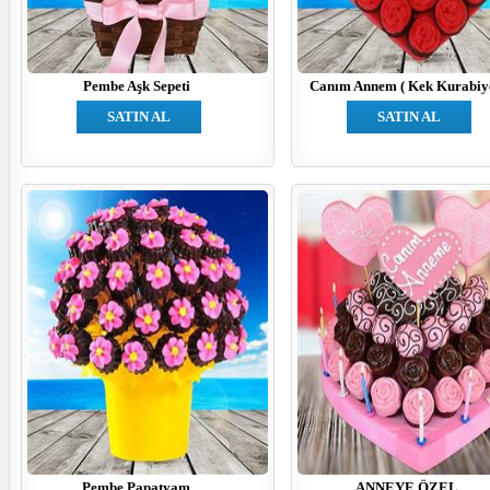
Pembe Aşk Sepeti
Canım Annem ( Kek Kurabiye
SATIN AL
SATIN AL
Pembe Papatyam
ANNEYE ÖZEL