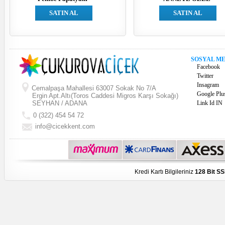
SATIN AL
SATIN AL
SOSYAL M
Facebook
Twitter
Insagram
Cemalpaşa Mahallesi 63007 Sokak No 7/A
Google Plu
Ergin Apt.Altı(Toros Caddesi Migros Karşı Sokağı)
SEYHAN / ADANA
Link Id IN
0 (322) 454 54 72
info@cicekkent.com
Kredi Kartı Bilgileriniz
128 Bit SS