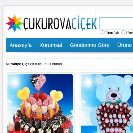
Ürün Adı
Ürü
Anasayfa
Kurumsal
Gönderime Göre
Ürüne
Kurabiye Çiçekleri
ile ilgili Ürünler