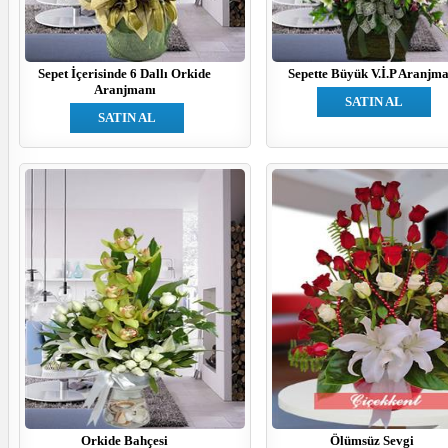
Sepet İçerisinde 6 Dallı Orkide
Sepette Büyük V.İ.P Aranjm
Aranjmanı
SATIN AL
SATIN AL
Orkide Bahçesi
Ölümsüz Sevgi