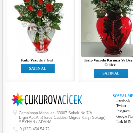
Kalp Vazoda 7 Gül
Kalp Vazoda Kırmızı Ve Bey
Güller.
SATIN AL
SATIN AL
SOSYAL M
Facebook
Twitter
Insagram
Cemalpaşa Mahallesi 63007 Sokak No 7/A
Google Plu
Ergin Apt.Altı(Toros Caddesi Migros Karşı Sokağı)
SEYHAN / ADANA
Link Id IN
0 (322) 454 54 72