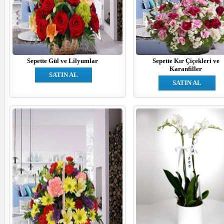
Sepette Gül ve Lilyumlar
Sepette Kır Çiçekleri ve
Karanfiller
SATIN AL
SATIN AL