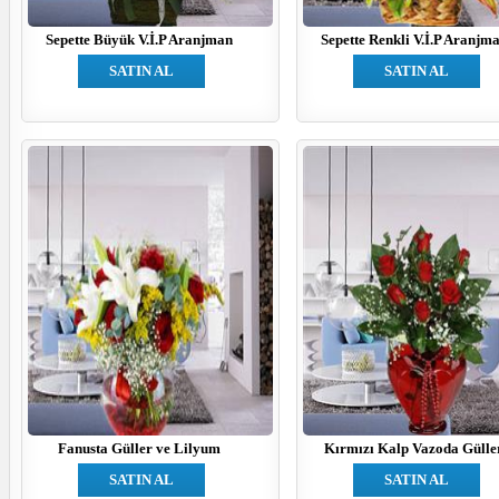
Sepette Büyük V.İ.P Aranjman
Sepette Renkli V.İ.P Aranjm
SATIN AL
SATIN AL
Fanusta Güller ve Lilyum
Kırmızı Kalp Vazoda Gülle
SATIN AL
SATIN AL