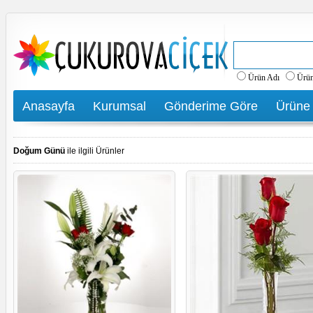
Ürün Adı
Ürü
Anasayfa
Kurumsal
Gönderime Göre
Ürüne
Doğum Günü
ile ilgili Ürünler