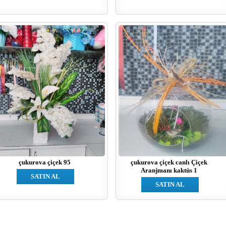
çukurova çiçek 95
çukurova çiçek canlı Çiçek
Aranjmanı kaktüs 1
SATIN AL
SATIN AL