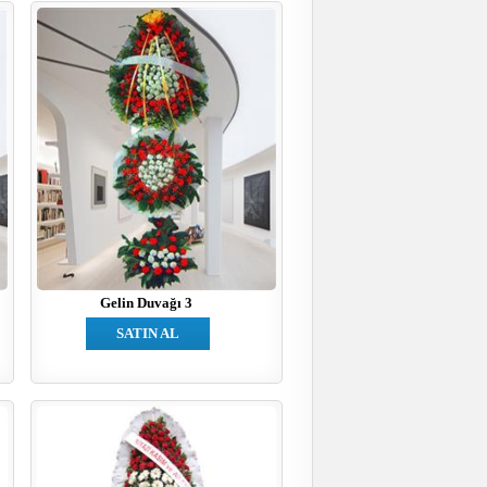
Gelin Duvağı 3
SATIN AL