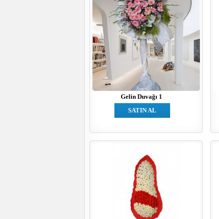
Gelin Duvağı 1
SATIN AL