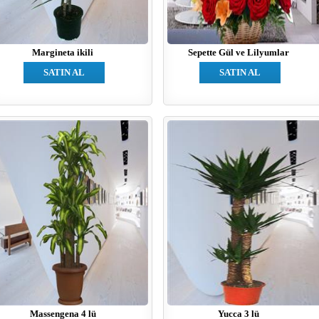
Margineta ikili
Sepette Gül ve Lilyumlar
SATIN AL
SATIN AL
Massengena 4 lü
Yucca 3 lü