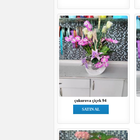
çukurova çiçek 94
SATIN AL