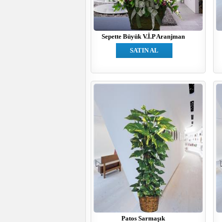
Sepette Büyük V.İ.P Aranjman
SATIN AL
Patos Sarmaşık