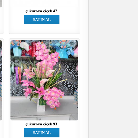
çukurova çiçek 47
SATIN AL
çukurova çiçek 93
SATIN AL