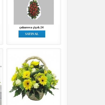
çukurova çiçek 24
SATIN AL