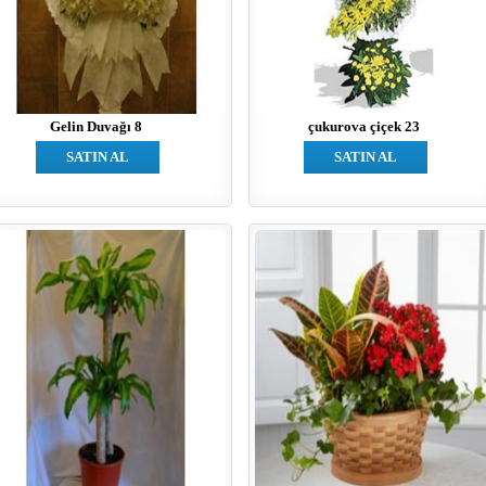
Gelin Duvağı 8
çukurova çiçek 23
SATIN AL
SATIN AL