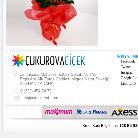
SOSYAL M
Facebook
Twitter
Insagram
Cemalpaşa Mahallesi 63007 Sokak No 7/A
Google Plu
Ergin Apt.Altı(Toros Caddesi Migros Karşı Sokağı)
SEYHAN / ADANA
Link Id IN
0 (322) 454 54 72
info@cicekkent.com
Kredi Kartı Bilgileriniz
128 Bit SS