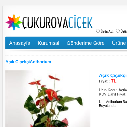
Ürün Adı
Ürü
Anasayfa
Kurumsal
Gönderime Göre
Ürüne
Açık ÇiçekçiAnthorium
Açık Çiçekç
TL
Fiyatı:
Ürün Kodu:
Açıkç
KDV Dahil Fiyat
İthal Anthorium S
Boyutunda