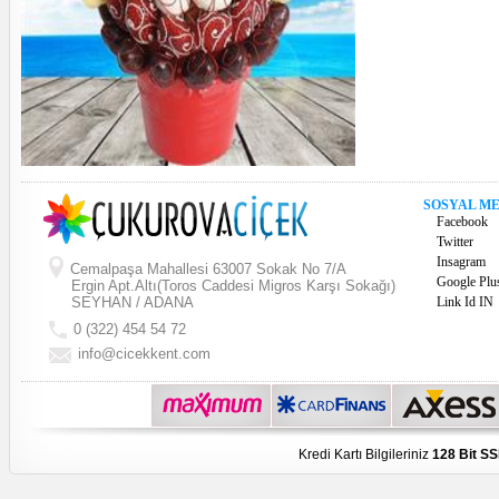
SOSYAL M
Facebook
Twitter
Insagram
Cemalpaşa Mahallesi 63007 Sokak No 7/A
Google Plu
Ergin Apt.Altı(Toros Caddesi Migros Karşı Sokağı)
SEYHAN / ADANA
Link Id IN
0 (322) 454 54 72
info@cicekkent.com
Kredi Kartı Bilgileriniz
128 Bit SS