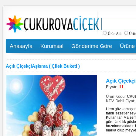
Ürün Adı
Ürü
Anasayfa
Kurumsal
Gönderime Göre
Ürüne
Açık ÇiçekçiAşkıma ( Çilek Buketi )
Açık Çiçekçi
TL
Fiyatı:
Ürün Kodu:
CV01
KDV Dahil Fiyat
Hem göz kamaştıra
farklı lezzetler se
Kullanılan Malzem
göre farklılık göst
hazırlanmaktadır. Ü
marka olup,meyvel