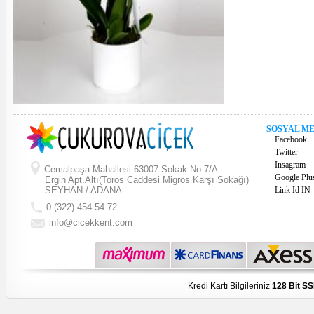
SOSYAL M
Facebook
Twitter
Insagram
Cemalpaşa Mahallesi 63007 Sokak No 7/A
Google Plu
Ergin Apt.Altı(Toros Caddesi Migros Karşı Sokağı)
SEYHAN / ADANA
Link Id IN
0 (322) 454 54 72
info@cicekkent.com
Kredi Kartı Bilgileriniz
128 Bit SS