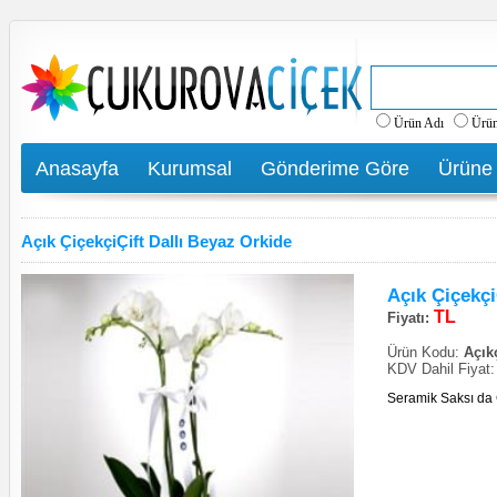
Ürün Adı
Ürü
Anasayfa
Kurumsal
Gönderime Göre
Ürüne
Açık ÇiçekçiÇift Dallı Beyaz Orkide
Açık Çiçekçi
TL
Fiyatı:
Ürün Kodu:
Açıkç
KDV Dahil Fiyat
Seramik Saksı da Ç