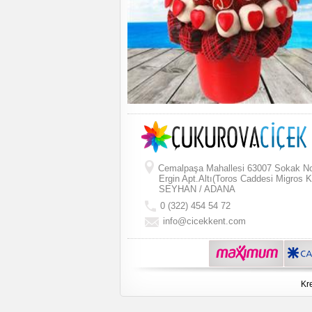
Cemalpaşa Mahallesi 63007 Sokak N
Ergin Apt.Altı(Toros Caddesi Migros K
SEYHAN / ADANA
0 (322) 454 54 72
info@cicekkent.com
Kre