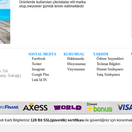
Ürünlerde kullanılan çikolatalar elit marka
olup,meyveler günlük temin edilmektedir
SOSYAL MEDYA
KURUMSAL
YARDIM
Facebook
Hakkımızda
Ödeme Seçenekleri
Twitter
Misyonumuz
Teslimat Bilgileri
Insagram
Vizyonumuz
Hizmet Sözleşmesi
o 7/A
Google Plus
Satış Sözleşmesi
arşı Sokağı)
Link Id IN
di Kartı Bilgileriniz
128 Bit SSL(güvenlik) sertifikası
ile güvenliğiniz için korunmak