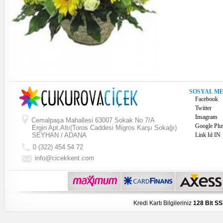
SOSYAL M
Facebook
Twitter
Insagram
Cemalpaşa Mahallesi 63007 Sokak No 7/A
Google Plu
Ergin Apt.Altı(Toros Caddesi Migros Karşı Sokağı)
SEYHAN / ADANA
Link Id IN
0 (322) 454 54 72
info@cicekkent.com
Kredi Kartı Bilgileriniz
128 Bit SS