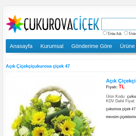
Ürün Adı
Ürü
Anasayfa
Kurumsal
Gönderime Göre
Ürüne
Açık Çiçekçiçukurova çiçek 47
Açık Çiçekç
TL
Fiyatı:
Ürün Kodu:
çukur
KDV Dahil Fiyat
çukurova çiçek 4
mevsim çiçeklerin