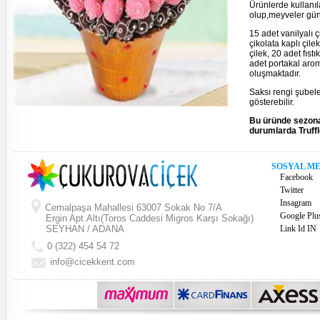
Ürünlerde kullanıl
olup,meyveler gün
15 adet vanilyalı ç
çikolata kaplı çile
çilek, 20 adet fıst
adet portakal aroma
oluşmaktadır.
Saksı rengi şubel
gösterebilir.
Bu üründe sezona 
durumlarda Truffle
SOSYAL M
Facebook
Twitter
Insagram
Cemalpaşa Mahallesi 63007 Sokak No 7/A
Google Plu
Ergin Apt.Altı(Toros Caddesi Migros Karşı Sokağı)
SEYHAN / ADANA
Link Id IN
0 (322) 454 54 72
info@cicekkent.com