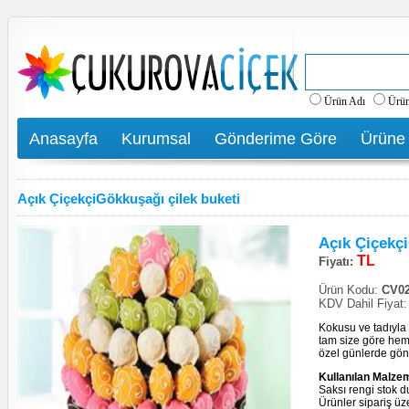
Ürün Adı
Ürü
Anasayfa
Kurumsal
Gönderime Göre
Ürüne
Açık ÇiçekçiGökkuşağı çilek buketi
Açık Çiçekçi
TL
Fiyatı:
Ürün Kodu:
CV02
KDV Dahil Fiyat
Kokusu ve tadıyla 
tam size göre hem 
özel günlerde gön
Kullanılan Malzem
Saksı rengi stok du
Ürünler sipariş üz