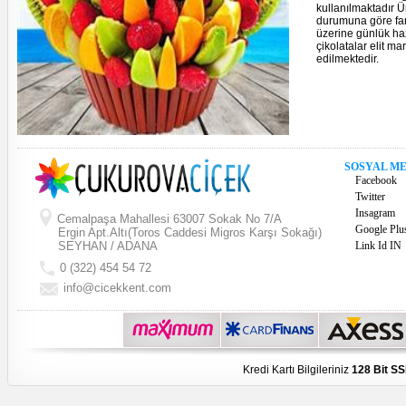
kullanılmaktadır Ü
durumuna göre farkl
üzerine günlük haz
çikolatalar elit m
edilmektedir.
SOSYAL M
Facebook
Twitter
Insagram
Cemalpaşa Mahallesi 63007 Sokak No 7/A
Google Plu
Ergin Apt.Altı(Toros Caddesi Migros Karşı Sokağı)
SEYHAN / ADANA
Link Id IN
0 (322) 454 54 72
info@cicekkent.com
Kredi Kartı Bilgileriniz
128 Bit SS