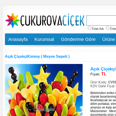
Ürün Adı
Ürü
Anasayfa
Kurumsal
Gönderime Göre
Ürüne
Açık ÇiçekçiKimmy ( Meyve Sepeti )
Açık Çiçekç
TL
Fiyatı:
Ürün Kodu:
CV01
KDV Dahil Fiyat
Birbirinden enfes 
olarak tasarlanmış
ferahlatacak ve se
dilim portakal, elm
ananas ve kalp an
Malzemeler : Mevs
durumlarda ürün g