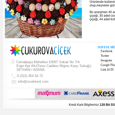
Ürünlerde kullanıl
olup,meyveler gün
Bu aranjman 40 ade
çiçeği, 30 adet co
çiçeği, 44 adet tru
SOSYAL M
Facebook
Twitter
Insagram
Cemalpaşa Mahallesi 63007 Sokak No 7/A
Google Plu
Ergin Apt.Altı(Toros Caddesi Migros Karşı Sokağı)
SEYHAN / ADANA
Link Id IN
0 (322) 454 54 72
info@cicekkent.com
Kredi Kartı Bilgileriniz
128 Bit SS