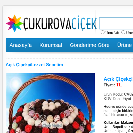
Ürün Adı
Ürü
Anasayfa
Kurumsal
Gönderime Göre
Ürüne
Açık ÇiçekçiLezzet Sepetim
Açık Çiçekç
TL
Fiyatı:
Ürün Kodu:
CV02
KDV Dahil Fiyat
Hediye göndereceği
sunum için birbirin
özel bir tasarım, 
Kullanılan Malzem
Ürün Sepeti stok d
Ürünler sipariş üz