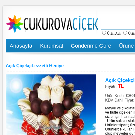
Ürün Adı
Ürü
Anasayfa
Kurumsal
Gönderime Göre
Ürüne
Açık ÇiçekçiLezzetli Hediye
Açık Çiçekçi
TL
Fiyatı:
Ürün Kodu:
CV01
KDV Dahil Fiyat
Meyve ve çikolat
ve trufle çiçekleri
sizler için hazırla
: Ürün saksısı stok
Ürünler sipariş üz
Ürünlerde kullanıl
olup,meyveler gün