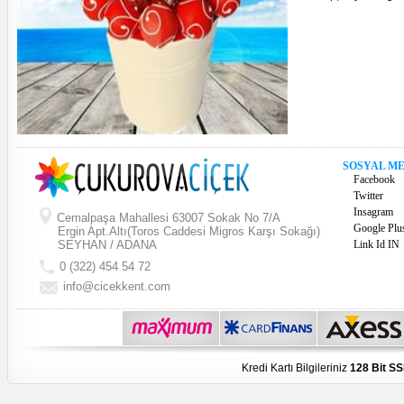
SOSYAL M
Facebook
Twitter
Insagram
Cemalpaşa Mahallesi 63007 Sokak No 7/A
Google Plu
Ergin Apt.Altı(Toros Caddesi Migros Karşı Sokağı)
SEYHAN / ADANA
Link Id IN
0 (322) 454 54 72
info@cicekkent.com
Kredi Kartı Bilgileriniz
128 Bit SS