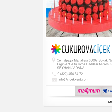
Cemalpaşa Mahallesi 63007 Sokak N
Ergin Apt.Altı(Toros Caddesi Migros K
SEYHAN / ADANA
0 (322) 454 54 72
info@cicekkent.com
Kre