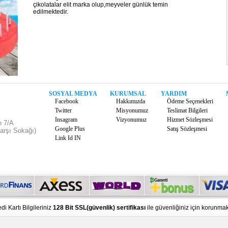
çikolatalar elit marka olup,meyveler günlük temin
edilmektedir.
SOSYAL MEDYA
KURUMSAL
YARDIM
Facebook
Hakkımızda
Ödeme Seçenekleri
Twitter
Misyonumuz
Teslimat Bilgileri
Insagram
Vizyonumuz
Hizmet Sözleşmesi
o 7/A
Google Plus
Satış Sözleşmesi
arşı Sokağı)
Link Id IN
di Kartı Bilgileriniz
128 Bit SSL(güvenlik) sertifikası
ile güvenliğiniz için korunmak