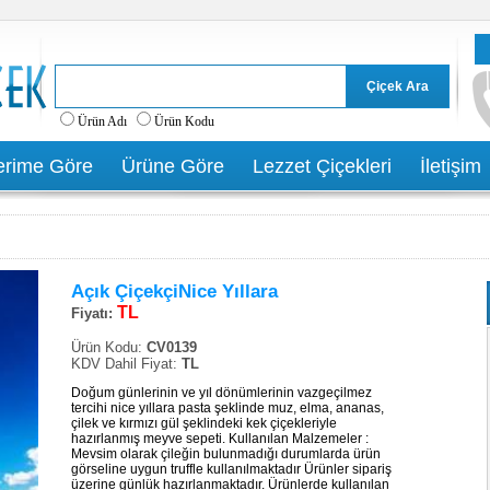
Ürün Adı
Ürün Kodu
rime Göre
Ürüne Göre
Lezzet Çiçekleri
İletişim
Açık ÇiçekçiNice Yıllara
TL
Fiyatı:
Ürün Kodu:
CV0139
KDV Dahil Fiyat:
TL
Doğum günlerinin ve yıl dönümlerinin vazgeçilmez
tercihi nice yıllara pasta şeklinde muz, elma, ananas,
çilek ve kırmızı gül şeklindeki kek çiçekleriyle
hazırlanmış meyve sepeti. Kullanılan Malzemeler :
Mevsim olarak çileğin bulunmadığı durumlarda ürün
görseline uygun truffle kullanılmaktadır Ürünler sipariş
üzerine günlük hazırlanmaktadır. Ürünlerde kullanılan