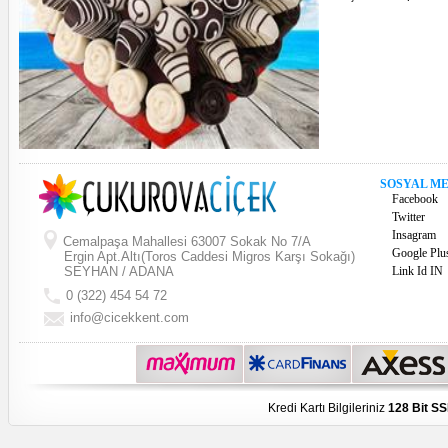
SOSYAL M
Facebook
Twitter
Insagram
Cemalpaşa Mahallesi 63007 Sokak No 7/A
Google Plu
Ergin Apt.Altı(Toros Caddesi Migros Karşı Sokağı)
SEYHAN / ADANA
Link Id IN
0 (322) 454 54 72
info@cicekkent.com
Kredi Kartı Bilgileriniz
128 Bit SS