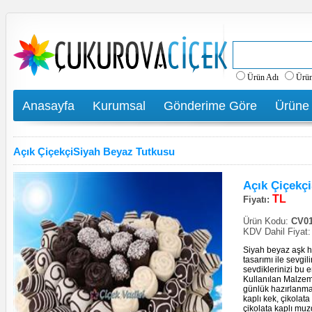
Ürün Adı
Ürü
Anasayfa
Kurumsal
Gönderime Göre
Ürüne
Açık ÇiçekçiSiyah Beyaz Tutkusu
Açık Çiçekç
TL
Fiyatı:
Ürün Kodu:
CV01
KDV Dahil Fiyat
Siyah beyaz aşk h
tasarımı ile sevgil
sevdiklerinizi bu 
Kullanılan Malzeme
günlük hazırlanmak
kaplı kek, çikolata 
çikolata kaplı mu