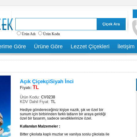
Ürün Adı
Ürün Kodu
rime Göre
Ürüne Göre
Lezzet Çiçekleri
İletişim
Açık ÇiçekçiSiyah İnci
TL
Fiyatı:
Ürün Kodu:
CV0238
KDV Dahil Fiyat:
TL
Hediye göndereceğiniz kişiye nazik, şık ve özel bir
sunum için birbirinden farklı tatların bir araya geldiği
özel bir tasarım, sadece sevdiklerinize özel.
Kullanılan Malzemeler :
Bitter çikolata kaplı muzlar ve vanilya soslu çikolata ile