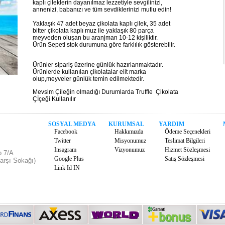
kaplı çileklerin dayanılmaz lezzetiyle sevgilinizi,
annenizi, babanızı ve tüm sevdiklerinizi mutlu edin!
Yaklaşık 47 adet beyaz çikolata kaplı çilek, 35 adet
bitter çikolata kaplı muz ile yaklaşık 80 parça
meyveden oluşan bu aranjman 10-12 kişiliktir.
Ürün Sepeti stok durumuna göre farklılık gösterebilir.
Ürünler sipariş üzerine günlük hazırlanmaktadır.
Ürünlerde kullanılan çikolatalar elit marka
olup,meyveler günlük temin edilmektedir.
Mevsim Çileğin olmadığı Durumlarda Truffle Çikolata
Çİçeği Kullanılır
SOSYAL MEDYA
KURUMSAL
YARDIM
Facebook
Hakkımızda
Ödeme Seçenekleri
Twitter
Misyonumuz
Teslimat Bilgileri
Insagram
Vizyonumuz
Hizmet Sözleşmesi
o 7/A
Google Plus
Satış Sözleşmesi
arşı Sokağı)
Link Id IN