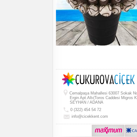
Cemalpaşa Mahallesi 63007 Sokak N
Ergin Apt.Altı(Toros Caddesi Migros K
SEYHAN / ADANA
0 (322) 454 54 72
info@cicekkent.com