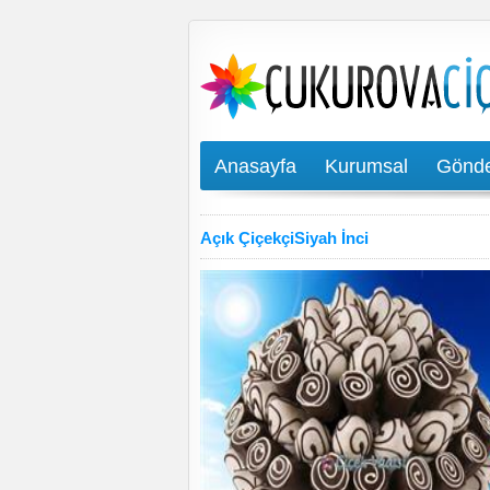
Anasayfa
Kurumsal
Gönde
Açık ÇiçekçiSiyah İnci