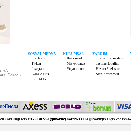
SOSYAL MEDYA
KURUMSAL
YARDIM
Facebook
Hakkımızda
Ödeme Seçenekleri
Twitter
Misyonumuz
Teslimat Bilgileri
Insagram
Vizyonumuz
Hizmet Sözleşmesi
o 7/A
Google Plus
Satış Sözleşmesi
arşı Sokağı)
Link Id IN
di Kartı Bilgileriniz
128 Bit SSL(güvenlik) sertifikası
ile güvenliğiniz için korunmak