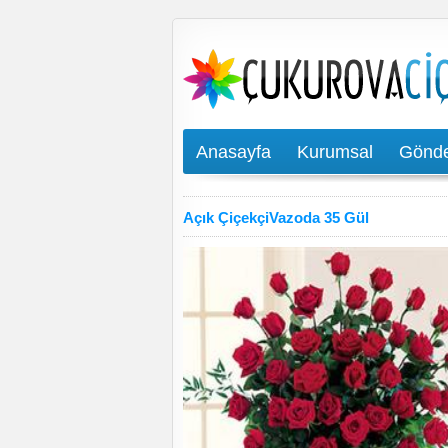
Anasayfa
Kurumsal
Gönde
Açık ÇiçekçiVazoda 35 Gül