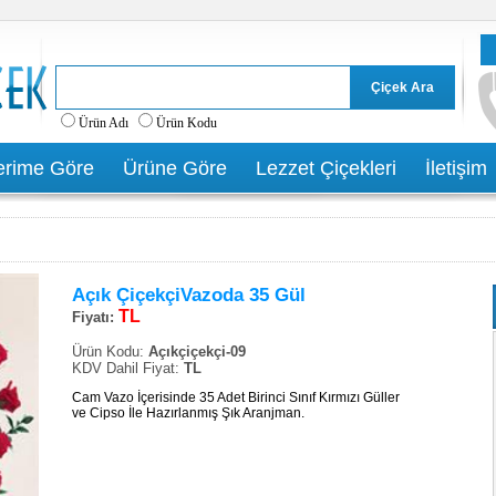
Ürün Adı
Ürün Kodu
rime Göre
Ürüne Göre
Lezzet Çiçekleri
İletişim
Açık ÇiçekçiVazoda 35 Gül
TL
Fiyatı:
Ürün Kodu:
Açıkçiçekçi-09
KDV Dahil Fiyat:
TL
Cam Vazo İçerisinde 35 Adet Birinci Sınıf Kırmızı Güller
ve Cipso İle Hazırlanmış Şık Aranjman.